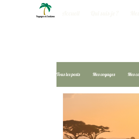
Accueil
Qui suis-je ?
Mes
Tous les posts
Mes voyages
Mes co
Amérique du Nord
Mes Bons Pl