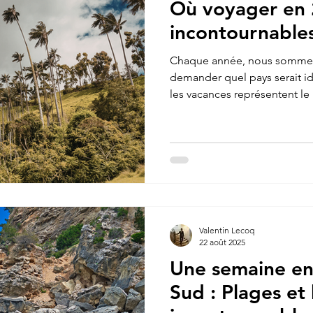
Où voyager en 
incontournables
Chaque année, nous somme
demander quel pays serait idé
les vacances représentent l
l'année ! Nous pouvons enfi
quotidien et souffler le tem
est donc important de choisi
ne pas être déçu. Aujourd'hui
voyager dans de nombreux pa
justement pour cela que la p
Valentin Lecoq
22 août 2025
Une semaine en
Sud : Plages et 