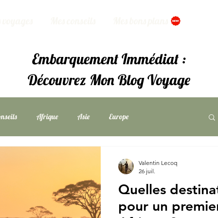
 voyages
Mes conseils
Mes bons plans
Embarquement Immédiat :
Découvrez Mon Blog Voyage
nseils
Afrique
Asie
Europe
ans
Valentin Lecoq
26 juil.
Quelles destinat
pour un premie