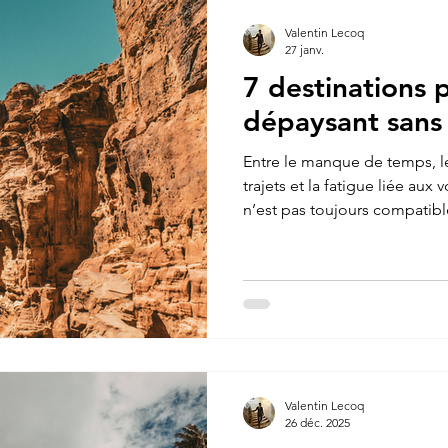
Valentin Lecoq
27 janv.
7 destinations
dépaysant sans 
Entre le manque de temps, l
trajets et la fatigue liée aux 
n’est pas toujours compatibl
Pourtant, il n’est pas nécess
entier pour vivre un véritab
quelques heures de vol de la
destinations permettent de
d’ambiance, de culture et de
j’ai sélectionné des destinat
Valentin Lecoq
26 déc. 2025