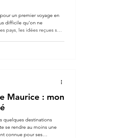
n pour un premier voyage en
us difficile qu'on ne
des pays, les idées reçues sur
r de se retrouver dépaysé à
hez soi, il est tout à fait
reuses questions avant de se
ation permet de partir l'esprit
xpérience véritablement
Île Maurice : mon
lé
ces quelques destinations
ite se rendre au moins une
ent connue pour ses