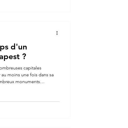
le pas. Opter pour le bon pays
ager sereinement et de
acances en Asie. Dans cet
inati
ps d'un
apest ?
nombreuses capitales
r au moins une fois dans sa
nombreux monuments
très vivants, ainsi que plein
. Le temps d'un weekend, j'ai
e, afin de découvrir la perle
u'elle a à offrir. Budapest est
 pays situé dans le Sud-Est de
pa