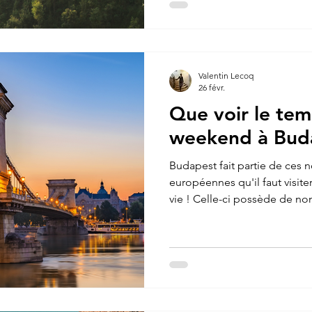
questions avant de franchir 
dès le départ permet de voy
profiter pleinement de ses v
article, j’ai sélectionné 5 dest
Valentin Lecoq
26 févr.
Que voir le tem
weekend à Bud
Budapest fait partie de ces 
européennes qu'il faut visite
vie ! Celle-ci possède de 
emblématiques, des quartiers 
d'activités insolites à tester
enfin pu me rendre en Hongri
du Danube et les merveilles q
la capitale de la Hongrie, un
l'Europe centrale. Traversée 