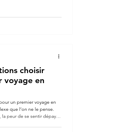
lanc, cette île est
r la diversité de ses
gorge de trésors à découvrir.
 suis rendu sur ce petit
orer les moindres recoins.
le africaine située dans l'oc
ions choisir
r voyage en
e pour un premier voyage en
lexe que l’on ne le pense.
e, la peur de se sentir dépaysé
 périple à des milliers de
e se poser de nombreuses