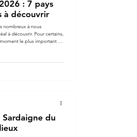
2026 : 7 pays
 à découvrir
s nombreux à nous
al à découvrir. Pour certains,
e moment le plus important de
n nous déconnecter de notre
ps de quelques semaines. Il
r la bonne destination afin de
, il est très simple de
ys à travers le monde. C'est
lupart des gen
 Sardaigne du
lieux