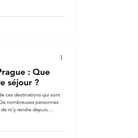
 vie que de nombreux
la chance de partir à la
ndalouse le temps d'un
ale de l'Andalousie, une
 l'Espagne. Cela faisait
itais découvrir cette partie
Prague : Que
e séjour ?
 de ces destinations qui sont
. De nombreuses personnes
é de m'y rendre depuis
e, j'ai enfin pris la décision
er cette merveilleuse capitale
ngé. L'Europe centrale est