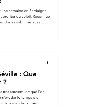
s
er une semaine en Sardaigne
 profiter du soleil. Reconnue
es plages sublimes et sa
e m'en a pas fallu plus pour
découverte de cette île
mbreuses surprises. La
ne située dans la mer
a Corse. Il s'agit de la
diterranéenne derrièr
éville : Que
t ?
ent très souvent lorsque l'on
r s'évader le temps d'un
 dû à son climat très