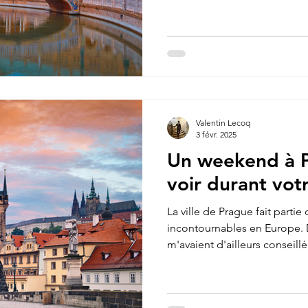
agréable et à son rythme de
touristes apprécient. J'ai eu 
découverte de la capitale a
weekend. Séville est la capit
région qui se situe au sud de
plusieurs années que je souha
Valentin Lecoq
3 févr. 2025
Un weekend à 
voir durant votr
La ville de Prague fait partie
incontournables en Europe
m'avaient d'ailleurs conseill
longtemps. En ce début d'anné
de braver le froid et de visit
le temps d'un weekend prolo