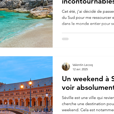
incontournable
Cet été, j'ai décidé de pass
du Sud pour me ressourcer et
dans le monde entier pour s
gastronomie savoureuse, il n
me convaincre et partir à la 
italienne, qui réserve de no
Sardaigne est une île italien
Méditerranée, en dessous de l
deuxième plus grande île mé
Valentin Lecoq
12 avr. 2025
Un weekend à S
voir absolumen
Séville est une ville qui revi
cherche une destination pou
weekend. Cela est notamment