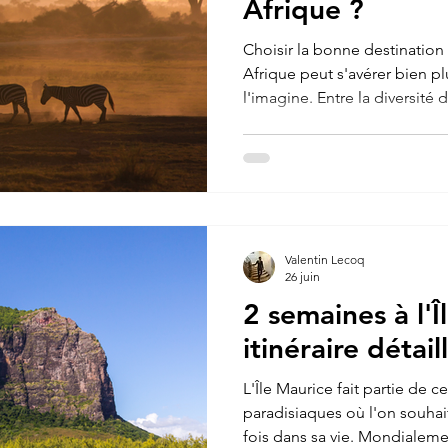
Afrique ?
Choisir la bonne destinatio
Afrique peut s'avérer bien pl
l'imagine. Entre la diversité 
la sécurité ou encore la peu
des milliers de kilomètres de c
normal de se poser de nomb
lancer. Bien choisir sa destin
tranquille et de vivre une e
inoubliable. Dans cet article
Valentin Lecoq
26 juin
2 semaines à l'
itinéraire détail
L'Île Maurice fait partie de 
paradisiaques où l'on souha
fois dans sa vie. Mondialem