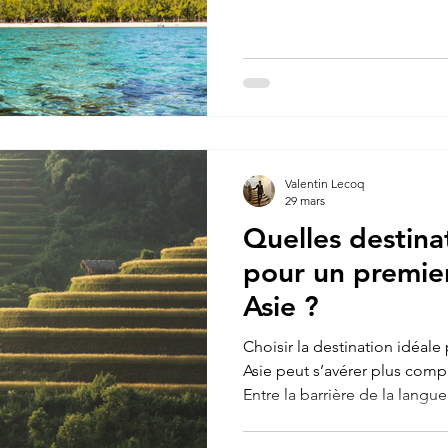
magnifiques plages de sable b
cependant moins réputée pou
paysages... Pourtant, elle re
Pendant deux semaines, je me
bout de paradis pour en expl
L'Île Maurice est une petite î
Valentin Lecoq
29 mars
Quelles destinat
pour un premie
Asie ?
Choisir la destination idéal
Asie peut s’avérer plus comp
Entre la barrière de la langu
ou encore l’organisation d’un
kilomètres, il est normal d