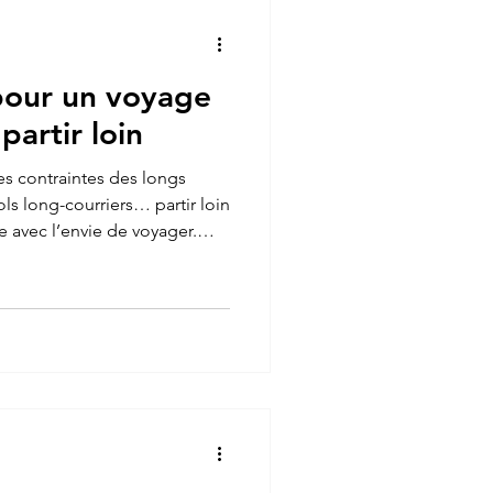
 pour un voyage
partir loin
es contraintes des longs
vols long-courriers… partir loin
e avec l’envie de voyager.
aire de traverser le monde
le dépaysement. À seulement
 France, certaines
 changer complètement
 paysages. Dans cet article,
ions facilement