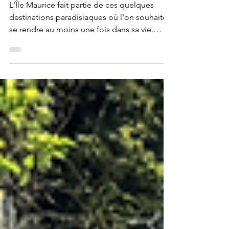
mon itinéraire détaillé
L'Île Maurice fait partie de ces quelques
destinations paradisiaques où l'on souhaite
se rendre au moins une fois dans sa vie.
Mondialement connue pour ses
magnifiques plages de sable blanc, cette île
est cependant moins réputée pour la
diversité de ses paysages... Pourtant, elle
regorge de trésors à découvrir. Pendant
deux semaines, je me suis rendu sur ce petit
bout de paradis pour en explorer les
moindres recoins. L'Île Maurice est une
petite île africaine située dans l'oc