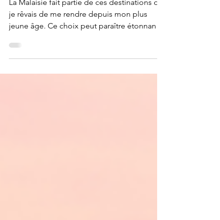
Road-Trip en Malaisie :
Mon itinéraire détaillé
La Malaisie fait partie de ces destinations où
je rêvais de me rendre depuis mon plus
jeune âge. Ce choix peut paraître étonnant
car il ne s'agit pas du pays le plus en vogue
actuellement. Pourtant, la Malaisie regorge
de surprises et de paysages naturels
magnifiques. J'ai eu la chance de découvrir
cela durant un merveilleux Road-Trip. La
Malaisie est un pays d'Asie du Sud-Est qui se
situe au Sud de la Thaïlande entre l'Océan
Indien et la Mer de Chine. Pendant 12 jours,
j'ai