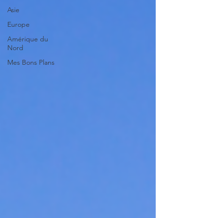
Asie
Europe
Amérique du
Nord
Mes Bons Plans