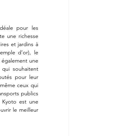
déale pour les 
te une richesse 
es et jardins à 
temple d’or), le 
t également une 
 qui souhaitent 
utés pour leur 
s, même ceux qui 
ansports publics 
 Kyoto est une 
rir le meilleur 