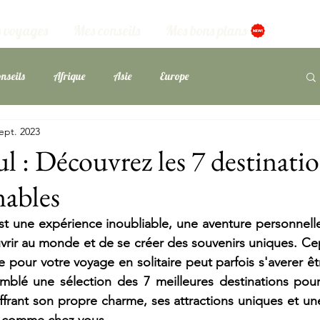
 voyages
Mes conseils
Mes bons plans
nseils
Afrique
Asie
Europe
ept. 2023
ans
l : Découvrez les 7 destinati
nables
st une expérience inoubliable, une aventure personnell
uvrir au monde et de se créer des souvenirs uniques. Cep
te pour votre voyage en solitaire peut parfois s'averer être
ssemblé une sélection des 7 meilleures destinations pour 
ffrant son propre charme, ses attractions uniques et une