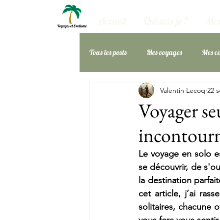
Accueil
Qui suis-je ?
Mes
Tous les posts
Mes voyages
Mes co
Valentin Lecoq
22 s
Amérique du Nord
Mes Bons Pl
Voyager seu
incontour
Le voyage en solo e
se découvrir, de s'o
la destination parfai
cet article, j’ai ra
solitaires, chacune o