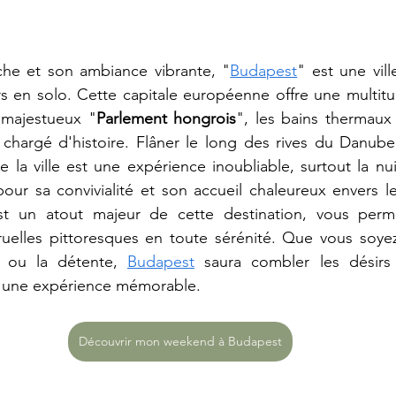
iche et son ambiance vibrante, "
Budapest
" est une vill
 en solo. Cette capitale européenne offre une multitud
e majestueux "
Parlement hongrois
", les bains thermaux 
 chargé d'histoire. Flâner le long des rives du Danube
 la ville est une expérience inoubliable, surtout la nui
our sa convivialité et son accueil chaleureux envers l
est un atout majeur de cette destination, vous perm
ruelles pittoresques en toute sérénité. Que vous soyez
re ou la détente, 
Budapest
 saura combler les désirs
 d'une expérience mémorable.
Découvrir mon weekend à Budapest