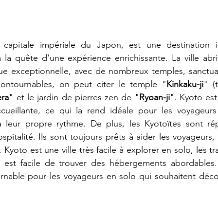
e capitale impériale du Japon, est une destination i
la quête d'une expérience enrichissante. La ville abri
ique exceptionnelle, avec de nombreux temples, sanctuair
incontournables, on peut citer le temple "
Kinkaku-ji
" (
era
" et le jardin de pierres zen de "
Ryoan-ji
". Kyoto es
accueillante, ce qui la rend idéale pour les voyageurs
 leur propre rythme. De plus, les Kyotoïtes sont rép
ospitalité. Ils sont toujours prêts à aider les voyageur
 Kyoto est une ville très facile à explorer en solo, les tr
il est facile de trouver des hébergements abordables.
rnable pour les voyageurs en solo qui souhaitent découv