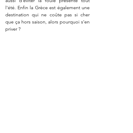
aussi d'éviter la foule présente tout 
l'été. Enfin la Grèce est également une 
destination qui ne coûte pas si cher 
que ça hors saison, alors pourquoi s'en 
priver ?
Les grandes oubliées pour les 
vacances de la Toussaint !
Mon petit classement s'arrête ici. Voici 6 