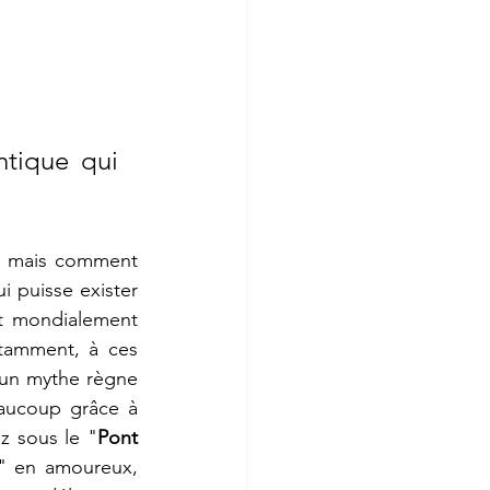
tique qui 
, mais comment 
i puisse exister 
st mondialement 
tamment, à ces 
 un mythe règne 
aucoup grâce à 
ez sous le "
Pont 
" en amoureux, 