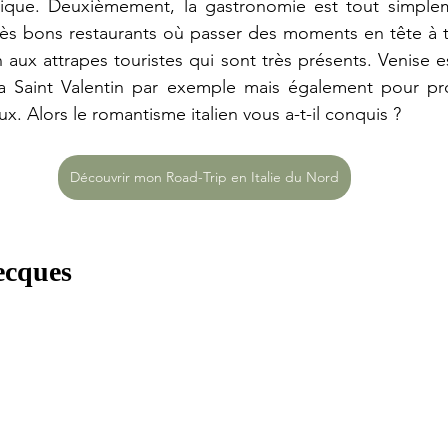
ique. Deuxièmement, la gastronomie est tout simpleme
ès bons restaurants où passer des moments en tête à tê
aux attrapes touristes qui sont très présents. Venise est
 la Saint Valentin par exemple mais également pour pro
 Alors le romantisme italien vous a-t-il conquis ?
Découvrir mon Road-Trip en Italie du Nord
recques