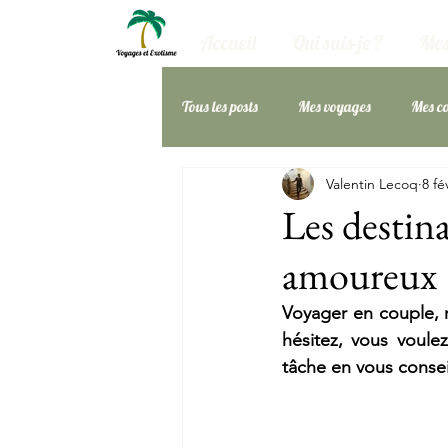
Accueil
Qui suis-je ?
Mes
Tous les posts
Mes voyages
Mes co
Valentin Lecoq
8 fé
Amérique du Nord
Mes Bons Pl
Les destin
amoureux
Voyager en couple, r
hésitez, vous voulez
tâche en vous consei