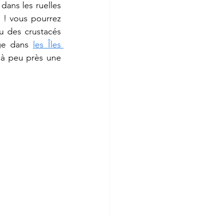
ans les ruelles 
 ! vous pourrez 
 des crustacés 
ge dans 
les Îles 
 à peu près une 