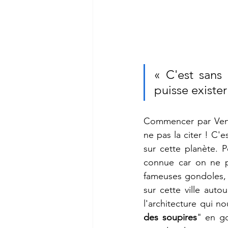
« C'est sans 
puisse exister
Commencer par Venis
ne pas la citer ! C'e
sur cette planète. Pe
connue car on ne p
fameuses gondoles, s
sur cette ville aut
l'architecture qui no
des soupires
" en go