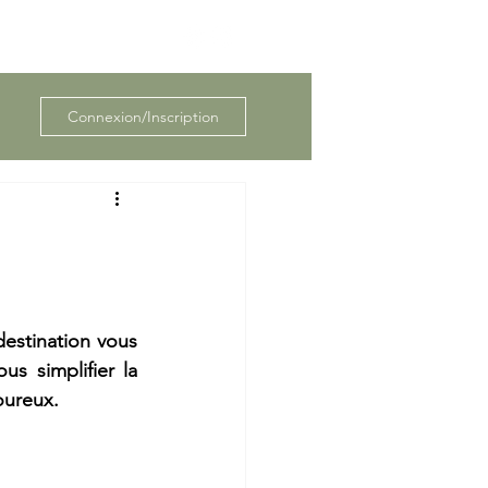
Connexion/Inscription
estination vous 
s simplifier la 
oureux.