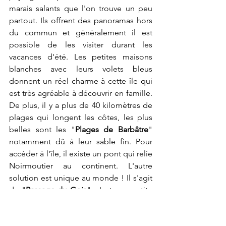
marais salants que l'on trouve un peu 
partout. Ils offrent des panoramas hors 
du commun et généralement il est 
possible de les visiter durant les 
vacances d'été. Les petites maisons 
blanches avec leurs volets bleus 
donnent un réel charme à cette île qui 
est très agréable à découvrir en famille. 
De plus, il y a plus de 40 kilomètres de 
plages qui longent les côtes, les plus 
belles sont les "
Plages de Barbâtre
" 
notamment dû à leur sable fin. Pour 
accéder à l'île, il existe un pont qui relie 
Noirmoutier au continent. L'autre 
solution est unique au monde ! Il s'agit 
du "
Passage du Gois
", c'est une petite 
chaussée qui relie une nouvelle fois 
Noirmoutier au continent mais qui est 